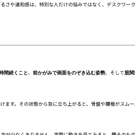
だるさや違和感は、特別な人だけの悩みではなく、デスクワー
、
、そして
時間続くこと
前かがみで画面をのぞき込む姿勢
股関
けます。その状態から急に立ち上がると、骨盤や腰椎がスムー
る方が少なくありません。実際に動きを見てみると、腰そのもの