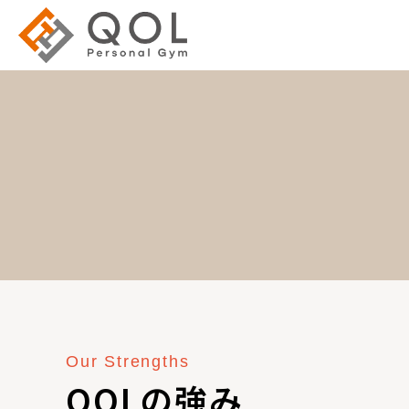
Our Strengths
QOLの強み