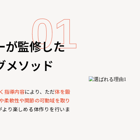
ーが監修した
グメソッド
く指導内容
により、ただ
体を鍛
や柔軟性や関節の可動域を取り
がより楽しめる体作りを行いま