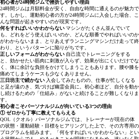
初心者が24時間ジムで挫折しやすい理由
24時間ジムは月額料金が安く、自由な時間に通えるのが魅力で
す。しかし、運動初心者の方が24時間ジムに入会した場合、こ
んな問題が起きやすいのが現実です。
何をすればいいかわからない
マシンがたくさん並んでいて
も、どれをどう使えばいいのか、どんな順番でやればいいのか
がわからないまま、とりあえずランニングマシンだけ走って終
わり、というパターンに陥りがちです。
正しいフォームがわからない
自己流でトレーニングをする
と、効かせたい筋肉に刺激が入らず、効果が出にくいだけでな
く、体に余計な負担をかけてしまうこともあります。腰や膝を
痛めてしまうケースも少なくありません。
三日坊主で続かない
入会してみたものの、仕事が忙しくなる
と足が遠のき、気づけば幽霊会員に。初心者ほど、自分を動か
し続けるための「仕組み」がないと続けることが難しくなりま
す。
初心者こそパーソナルジムが向いている3つの理由
① ゼロから丁寧に教えてもらえる
QOL（クオル）パーソナルジムでは、トレーナーが現在の体
の状態・運動経験・目標をヒアリングした上で、その方専用の
プログラムを組みます。「何をすればいいかわからない」とい
う状態からでも、やるべきことが明確になるため、迷いなく取