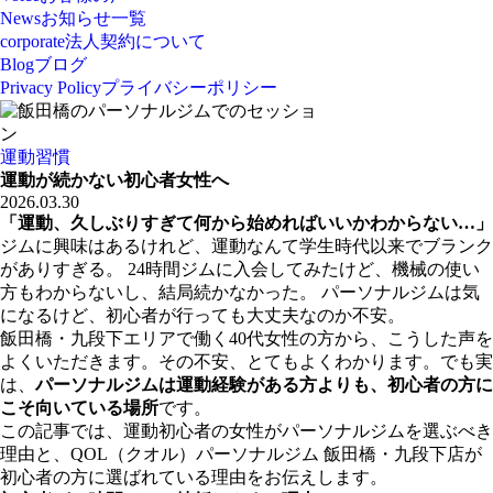
News
お知らせ一覧
corporate
法人契約について
Blog
ブログ
Privacy Policy
プライバシーポリシー
運動習慣
運動が続かない初心者女性へ
2026.03.30
「運動、久しぶりすぎて何から始めればいいかわからない…」
ジムに興味はあるけれど、運動なんて学生時代以来でブランク
がありすぎる。 24時間ジムに入会してみたけど、機械の使い
方もわからないし、結局続かなかった。 パーソナルジムは気
になるけど、初心者が行っても大丈夫なのか不安。
飯田橋・九段下エリアで働く40代女性の方から、こうした声を
よくいただきます。その不安、とてもよくわかります。でも実
は、
パーソナルジムは運動経験がある方よりも、初心者の方に
こそ向いている場所
です。
この記事では、運動初心者の女性がパーソナルジムを選ぶべき
理由と、QOL（クオル）パーソナルジム 飯田橋・九段下店が
初心者の方に選ばれている理由をお伝えします。