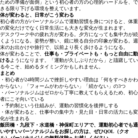
ための準備が面倒」という初心者の方の心理的ハードルを、で
きる限り下げる環境を整えています。
体が変わると、日常がこう変わる
初心者の方がパーソナルジムで運動習慣を身につけると、体重
の変化だけでなく日常生活にも大きな変化が生まれます。
デスクワーク中の疲れ方が変わる。夕方になっても集中力が続
くようになる。姿勢が整い、鏡に映る自分の印象が変わる。週
末のお出かけや旅行で、以前より長く歩けるようになる。
体が変わることで、
仕事も・プライベートも・もっと自由に動
ける
ようになります。「運動が久しぶりだから」と躊躇してい
る今こそ、始めるタイミングかもしれません。
まとめ
・初心者が24時間ジムで挫折しやすい理由は「何をすべきかわ
からない」「フォームがわからない」「続かない」の3つ
・パーソナルジムはゼロから丁寧に教えてもらえるため、初心
者にこそ向いている
・予約制という仕組みが、運動の習慣化を後押しする
・体が変わると、仕事中の集中力・見た目・日常の活力にも変
化が生まれる
飯田橋・九段下・水道橋・神保町エリアで、運動初心者でも通
いやすいパーソナルジムをお探しの方は、ぜひQOL（クオ
ル）パーソナルジムの無料体験へお越しください。