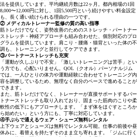
法を提供しています。平均継続月数は22ヶ月。都内相場の1回
8,000〜12,000円に対し、1回5,500円という続けやすい料金設定
も、長く通い続けられる理由の一つです。
② メディカルトレーナー監修の質の高い指導
筋トレだけでなく、姿勢改善のためのストレッチ・パートナー
ストレッチ・神経アプローチも組み合わせた、個別対応のプロ
グラムを提供しています。肩こり・腰痛・猫背といった体の不
調も、トレーニングと並行してケアできます。
③パートナーストレッチも充実
「運動が久しぶりで不安」「激しいトレーニングは苦手」とい
う方でも、心配いりません。QOL（クオル）パーソナルジム
では、一人ひとりの体力や運動経験に合わせてトレーニング内
容を調整しているため、無理なく自分のペースで進めることが
できます。
また、筋トレだけでなく、トレーナーが直接サポートするパー
トナーストレッチも取り入れており、固まった筋肉のこりや柔
軟性の低下にもアプローチします。「まず体をほぐすところか
ら始めたい」という方にも、丁寧に対応しています。
④手ぶらで通えるウェア・シューズ無料レンタル
上下ウェアとシューズは無料でレンタル可能。仕事の前後や昼
休みに、着替えを持たずそのまま立ち寄れます。「ジムに行く